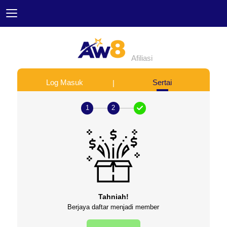
Afiliasi
|
Log Masuk
Sertai
1
2
Tahniah!
Berjaya daftar menjadi member