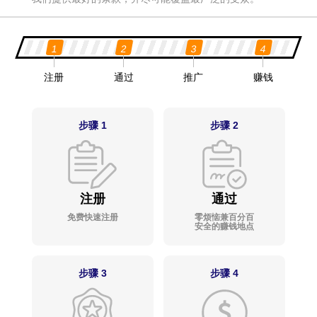
1
2
3
4
注册
通过
推广
赚钱
步骤 1
步骤 2
注册
通过
免费快速注册
零烦恼兼百分百
安全的赚钱地点
步骤 3
步骤 4